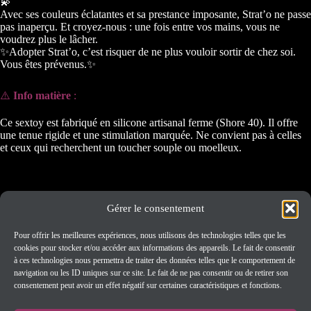
💫
Avec ses couleurs éclatantes et sa prestance imposante, Strat’o ne passe
pas inaperçu. Et croyez-nous : une fois entre vos mains, vous ne
voudrez plus le lâcher.
✨Adopter Strat’o, c’est risquer de ne plus vouloir sortir de chez soi.
Vous êtes prévenus.✨
⚠️
Info matière
:
Ce sextoy est fabriqué en silicone artisanal ferme (Shore 40). Il offre
une tenue rigide et une stimulation marquée. Ne convient pas à celles
et ceux qui recherchent un toucher souple ou moelleux.
Gérer le consentement
Informations
FAQ
Pour offrir les meilleures expériences, nous utilisons des technologies telles que les
Nous contacter
cookies pour stocker et/ou accéder aux informations des appareils. Le fait de consentir
Site +18 – Réservé aux grands curieux
à ces technologies nous permettra de traiter des données telles que le comportement de
navigation ou les ID uniques sur ce site. Le fait de ne pas consentir ou de retirer son
consentement peut avoir un effet négatif sur certaines caractéristiques et fonctions.
Termes légaux